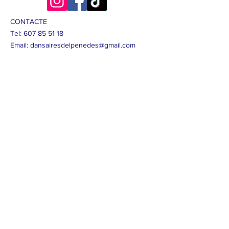
las de mes arrels i trajectòria a tot 
Catalunya. El seu fi es la difusió de la 
CONTACTE
cultura Popular Catalana en totes les 
Tel:
607 85 51 18
seves vessants, en especial, la promoció i 
Email:
dansairesdelpenedes@gmail.com
difusió de la Sardana. La colla 
promociona la sardana arreu del món, 
ballant als llocs més emblemàtics del 
món.